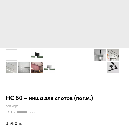
НС 80 – ниша для спотов (пог.м.)
FerGipps
SKU:
УТ000001663
3 980
р.