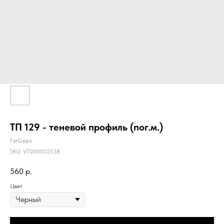
ТП 129 - теневой профиль (пог.м.)
FerGipps
SKU:
УТ000002538
560
р.
Цвет