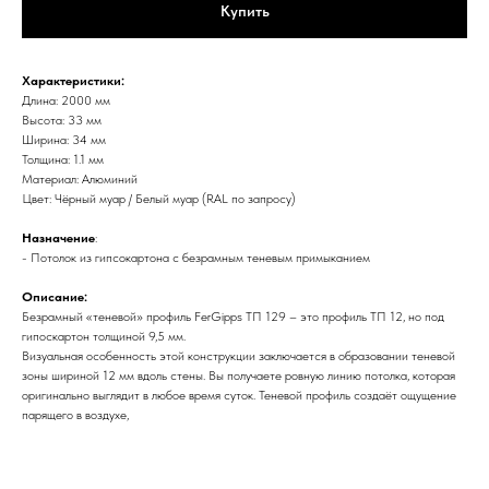
Купить
Характеристики:
Длина: 2000 мм
Высота: 33 мм
Ширина: 34 мм
Толщина: 1.1 мм
Материал: Алюминий
Цвет: Чёрный муар / Белый муар (RAL по запросу)
Назначение
:
- Потолок из гипсокартона с безрамным теневым примыканием
Описание:
Безрамный «теневой» профиль FerGipps ТП 129 – это профиль ТП 12, но под
гипоскартон толщиной 9,5 мм.
Визуальная особенность этой конструкции заключается в образовании теневой
зоны шириной 12 мм вдоль стены. Вы получаете ровную линию потолка, которая
оригинально выглядит в любое время суток. Теневой профиль создаёт ощущение
парящего в воздухе,