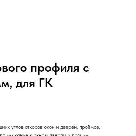
ового профиля с
м, для ГК
их углов откосов окон и дверей, проёмов,
 примыкание к окнам дверям и прочим