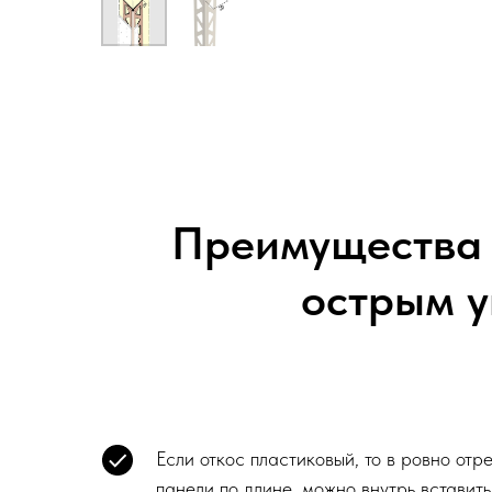
​Преимущества 
острым у
Если откос пластиковый, то в ровно от
панели по длине, можно внутрь вставит