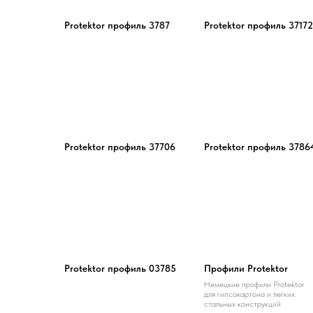
Protektor профиль 3787
Protektor профиль 37172
Protektor профиль 37706
Protektor профиль 3786
Protektor профиль 03785
Профили Protektor
Немецкие профили Protektor
для гипсокартона и легких
стальных конструкций