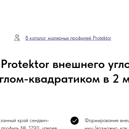
В каталог малярных профилей Protektor
Protektor внешнего угл
глом-квадратиком в 2 м
резанный край сендвич-
Формирование внешн
ь профиль № 3790, уперев
ниш (возможно, как