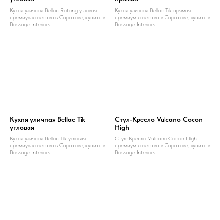
Кухня уличная Bellac Rotang угловая
Кухня уличная Bellac Tik прямая
премиум качества в Саратове, купить в
премиум качества в Саратове, купить в
Bossage Interiors
Bossage Interiors
Кухня уличная Bellac Tik
Стул-Кресло Vulcano Cocon
угловая
High
Кухня уличная Bellac Tik угловая
Стул-Кресло Vulcano Cocon High
премиум качества в Саратове, купить в
премиум качества в Саратове, купить в
Bossage Interiors
Bossage Interiors