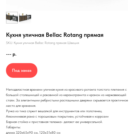
Кухня уличная Bellac Rotang прямая
SKU: Кухня уличная Bellac Rotang прямая Швеция
---
р.
Под заказ
Неподвластная времени уличная кухня из красивого ротанга толстого плетения с
большой столешницей и раковиной из керамогранита и краном из нержавеющей
стали. За элегантными ребристыми распашными дверями скрывается практичное
место для хранения.
Ручка из тика служит вешалкой для инструментов или полотенец.
Алюминиевая рама с порошковым покрытием, устойчивая к коррозии
Барная стойка и приставная тележка- делают ее универсальной.
Габариты:
длина 320х65х90 см, 120х51х80 см