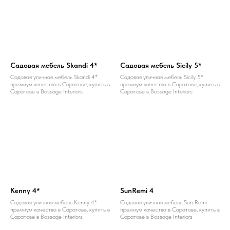
Садовая мебель Skandi 4*
Садовая мебель Sicily 5*
Садовая уличная мебель Skandi 4*
Садовая уличная мебель Sicily 5*
премиум качества в Саратове, купить в
премиум качества в Саратове, купить в
Саратове в Bossage Interiors
Саратове в Bossage Interiors
Kenny 4*
SunRemi 4
Садовая уличная мебель Kenny 4*
Садовая уличная мебель Sun Remi
премиум качества в Саратове, купить в
премиум качества в Саратове, купить в
Саратове в Bossage Interiors
Саратове в Bossage Interiors