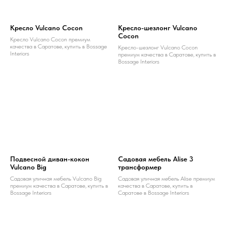
Кресло Vulcano Cocon
Кресло-шезлонг Vulcano
Cocon
Кресло Vulcano Cocon премиум
качества в Саратове, купить в Bossage
Кресло-шезлонг Vulcano Cocon
Interiors
премиум качества в Саратове, купить в
Bossage Interiors
Подвесной диван-кокон
Садовая мебель Alise 3
Vulcano Big
трансформер
Садовая уличная мебель Vulcano Big
Садовая уличная мебель Alise премиум
премиум качества в Саратове, купить в
качества в Саратове, купить в
Bossage Interiors
Саратове в Bossage Interiors