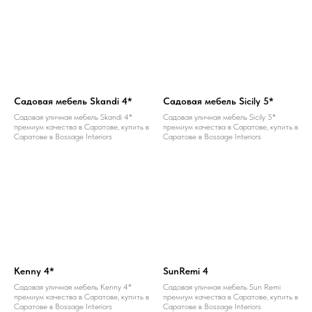
Садовая мебель Skandi 4*
Садовая мебель Sicily 5*
Садовая уличная мебель Skandi 4*
Садовая уличная мебель Sicily 5*
премиум качества в Саратове, купить в
премиум качества в Саратове, купить в
Саратове в Bossage Interiors
Саратове в Bossage Interiors
Kenny 4*
SunRemi 4
Садовая уличная мебель Kenny 4*
Садовая уличная мебель Sun Remi
премиум качества в Саратове, купить в
премиум качества в Саратове, купить в
Саратове в Bossage Interiors
Саратове в Bossage Interiors