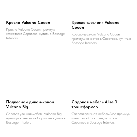
Кресло Vulcano Cocon
Кресло-шезлонг Vulcano
Cocon
Кресло Vulcano Cocon премиум
качества в Саратове, купить в Bossage
Кресло-шезлонг Vulcano Cocon
Interiors
премиум качества в Саратове, купить в
Bossage Interiors
Подвесной диван-кокон
Садовая мебель Alise 3
Vulcano Big
трансформер
Садовая уличная мебель Vulcano Big
Садовая уличная мебель Alise премиум
премиум качества в Саратове, купить в
качества в Саратове, купить в
Bossage Interiors
Саратове в Bossage Interiors