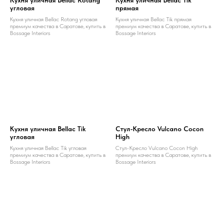
Кухня уличная Bellac Rotang
Кухня уличная Bellac Tik
угловая
прямая
Кухня уличная Bellac Rotang угловая
Кухня уличная Bellac Tik прямая
премиум качества в Саратове, купить в
премиум качества в Саратове, купить в
Bossage Interiors
Bossage Interiors
Кухня уличная Bellac Tik
Стул-Кресло Vulcano Cocon
угловая
High
Кухня уличная Bellac Tik угловая
Стул-Кресло Vulcano Cocon High
премиум качества в Саратове, купить в
премиум качества в Саратове, купить в
Bossage Interiors
Bossage Interiors