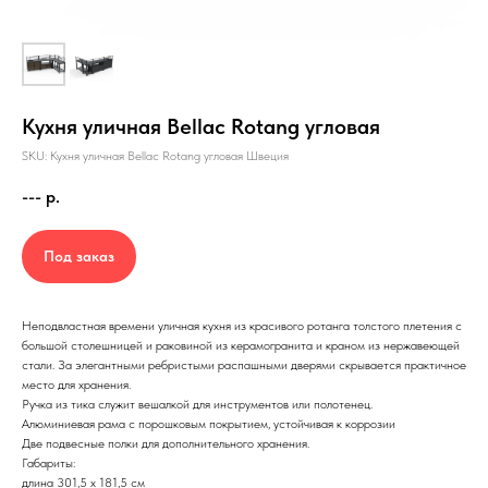
Кухня уличная Bellac Rotang угловая
SKU: Кухня уличная Bellac Rotang угловая Швеция
---
р.
Под заказ
Неподвластная времени уличная кухня из красивого ротанга толстого плетения с
большой столешницей и раковиной из керамогранита и краном из нержавеющей
стали. За элегантными ребристыми распашными дверями скрывается практичное
место для хранения.
Ручка из тика служит вешалкой для инструментов или полотенец.
Алюминиевая рама с порошковым покрытием, устойчивая к коррозии
Две подвесные полки для дополнительного хранения.
Габариты:
длина 301,5 х 181,5 см