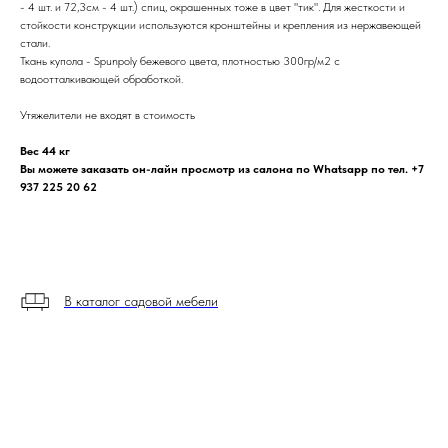
- 4 шт. и 72,3см - 4 шт.) спиц, окрашенных тоже в цвет "тик". Для жесткости и
стойкости конструкции используются кронштейны и крепления из нержавеющей
стали.
Ткань купола - Spunpoly бежевого цвета, плотностью 300гр/м2 с
водоотталкивающей обработкой.
Утяжелители не входят в стоимость
Вес 44 кг
Вы можете заказать он-лайн просмотр из салона по Whatsapp по тел. +7
937 225 20 62
В каталог садовой мебели