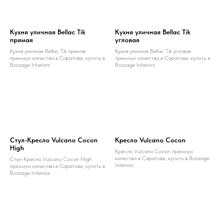
Кухня уличная Bellac Tik
Кухня уличная Bellac Tik
прямая
угловая
Кухня уличная Bellac Tik прямая
Кухня уличная Bellac Tik угловая
премиум качества в Саратове, купить в
премиум качества в Саратове, купить в
Bossage Interiors
Bossage Interiors
Стул-Кресло Vulcano Cocon
Кресло Vulcano Cocon
High
Кресло Vulcano Cocon премиум
качества в Саратове, купить в Bossage
Стул-Кресло Vulcano Cocon High
Interiors
премиум качества в Саратове, купить в
Bossage Interiors