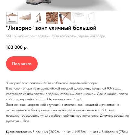
"Ливорно" зонт уличный большой
SKU: "Ливорно" зонт садовый 3х3м на боковой деревянной опоре
163 000
р.
Под заказ
"Ливорно" зонт садовый 3х3м на боковой деревянной опоре
В основе - опора из индонезийской твердой древесины, толщиной 93х93мм,
состоящая из двух частей с черным стальным соединением. Длина нижней части
- 220см, верхней - 200см. Окрашена в цвет "тик".
Зонт оснащен деревянной ступицей с алюминиевой защитой и рукояткой с
автоматической блокировкой и вращающимся механизмом на 360°, что
позволяет раскрывать купол в любое необходимое положение. Диаметр вращения
рукоятки - 11см.
Купол состоит из 8 длинных (209см - 4 шт. и 149,7см - 4 шт.) и 8 коротких (75см