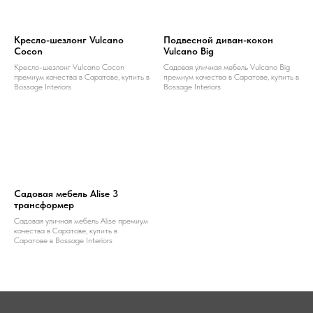
Кресло-шезлонг Vulcano
Подвесной диван-кокон
Cocon
Vulcano Big
Кресло-шезлонг Vulcano Cocon
Садовая уличная мебель Vulcano Big
премиум качества в Саратове, купить в
премиум качества в Саратове, купить в
Bossage Interiors
Bossage Interiors
Садовая мебель Alise 3
трансформер
Садовая уличная мебель Alise премиум
качества в Саратове, купить в
Саратове в Bossage Interiors