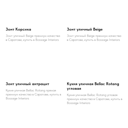
Зонт Корсика
Зонт уличный Beige
Зонт уличный Beige премиум качества
Зонт уличный Beige премиум качества
в Саратове, купить в Bossage Interiors
в Саратове, купить в Bossage Interiors
Зонт уличный антрацит
Кухня уличная Bellac Rotang
угловая
Кухня уличная Bellac Rotang прямая
премиум качества в Саратове, купить в
Кухня уличная Bellac Rotang угловая
Bossage Interiors
премиум качества в Саратове, купить в
Bossage Interiors