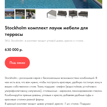
Stockholm комплект лаунж мебели для
террасы
SKU: Stockholm- в комплект входит угловой диван, кресло и столик
630 000
р.
Под заказ
Stockholm— роскошная серия с бесконечными возможностями комбинаций. В
нем есть все, что вам нужно, чтобы построить красивую, удобную гостиную зону в
вашем собственном стиле. Ткань подушек- олефин (водостойкая, устойчива к
ультрафиолетовому излучению), столешница - керамика, ламинированная стеклом
Комбинируйте прямые диваны, угловые и кресла, добавляя удобные пуфы и
красивые столики разной формы.
В данный комплект входит: диван угловой ,кресло -1 шт, столик. Подушки