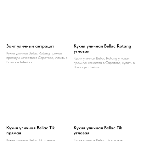
Зонт уличный антрацит
Кухня уличная Bellac Rotang
угловая
Кухня уличная Bellac Rotang прямая
премиум качества в Саратове, купить в
Кухня уличная Bellac Rotang угловая
Bossage Interiors
премиум качества в Саратове, купить в
Bossage Interiors
Кухня уличная Bellac Tik
Кухня уличная Bellac Tik
прямая
угловая
Кухня уличная Bellac Tik прямая
Кухня уличная Bellac Tik угловая