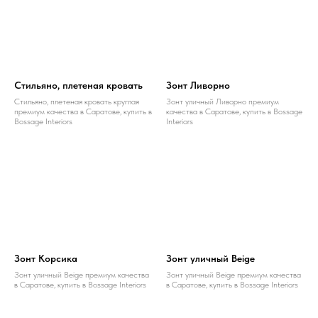
Стильяно, плетеная кровать
Зонт Ливорно
Стильяно, плетеная кровать круглая
Зонт уличный Ливорно премиум
премиум качества в Саратове, купить в
качества в Саратове, купить в Bossage
Bossage Interiors
Interiors
Зонт Корсика
Зонт уличный Beige
Зонт уличный Beige премиум качества
Зонт уличный Beige премиум качества
в Саратове, купить в Bossage Interiors
в Саратове, купить в Bossage Interiors