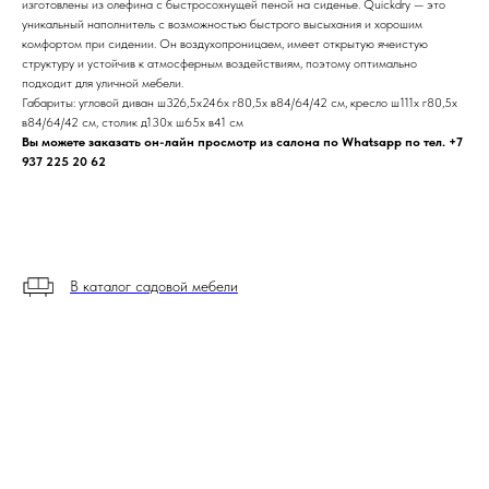
изготовлены из олефина с быстросохнущей пеной на сиденье. Quickdry — это
уникальный наполнитель с возможностью быстрого высыхания и хорошим
комфортом при сидении. Он воздухопроницаем, имеет открытую ячеистую
структуру и устойчив к атмосферным воздействиям, поэтому оптимально
подходит для уличной мебели.
Габариты: угловой диван ш326,5х246х г80,5х в84/64/42 см, кресло ш111х г80,5х
в84/64/42 см, столик д130х ш65х в41 см
Вы можете заказать он-лайн просмотр из салона по Whatsapp по тел. +7
937 225 20 62
В каталог садовой мебели