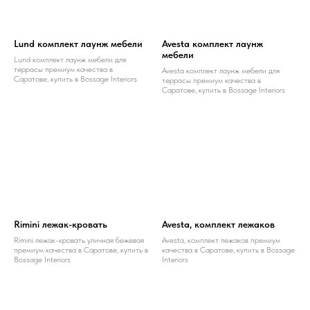
Lund комплект лаунж мебели
Avesta комплект лаунж
мебели
Lund комплект лаунж мебели для
террасы премиум качества в
Avesta комплект лаунж мебели для
Саратове, купить в Bossage Interiors
террасы премиум качества в
Саратове, купить в Bossage Interiors
Rimini лежак-кровать
Avesta, комплект лежаков
Rimini лежак-кровать уличная бежевая
Avesta, комплект лежаков премиум
премиум качества в Саратове, купить в
качества в Саратове, купить в Bossage
Bossage Interiors
Interiors